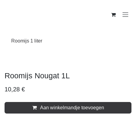
Overslaan naar inhoud
Roomijs 1 liter
Roomijs Nougat 1L
10,28
€
Aan winkelmandje toevoegen